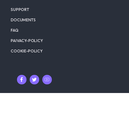
SUPPORT
DOCUMENTS
FAQ
PAIVACY-POLICY
COOKIE-POLICY
© MOSCII Corporation Co.,Ltd. This document contains
proprietary information. Unauthorized use, duplication,
disclosure or modification of this document in whole or in
part without written consent of MOSCII Corporation Co.,
Ltd. is strictly prohibited.