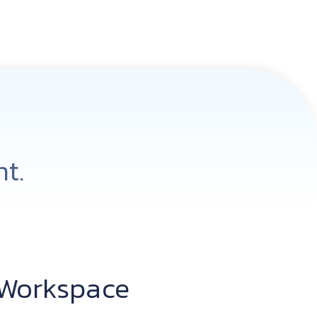
t.
 Workspace