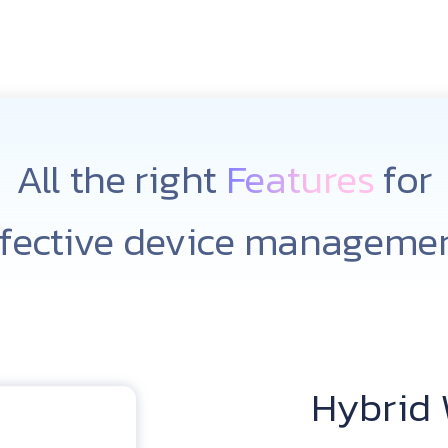
All the right
Features
for
ffective device managemen
Hybrid